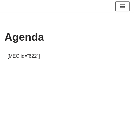
Ga
naar
de
Agenda
inhoud
[MEC id=”622″]