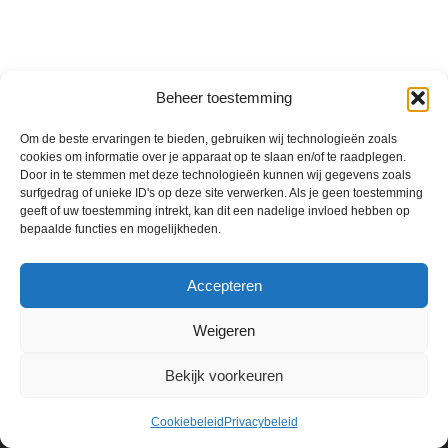
Beheer toestemming
Om de beste ervaringen te bieden, gebruiken wij technologieën zoals
cookies om informatie over je apparaat op te slaan en/of te raadplegen.
Door in te stemmen met deze technologieën kunnen wij gegevens zoals
surfgedrag of unieke ID's op deze site verwerken. Als je geen toestemming
geeft of uw toestemming intrekt, kan dit een nadelige invloed hebben op
bepaalde functies en mogelijkheden.
Accepteren
Weigeren
Copyright © 2026, delichtkracht |
Site By Quaintwebdesign
Bekijk voorkeuren
Home
Vergoedingen
Privacybeleid
Cookiebeleid
Privacybeleid
Klachtenregeling
Contact
Cookiebeleid (EU)